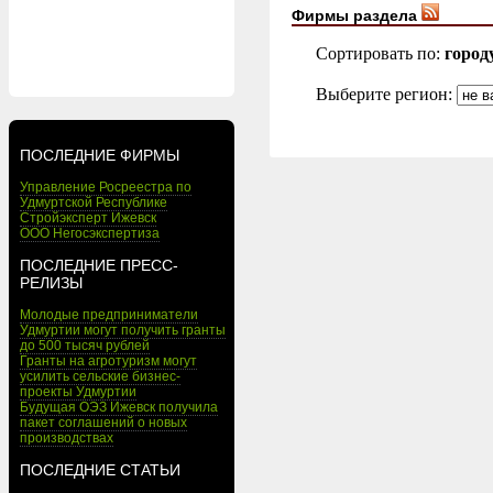
Фирмы раздела
Сортировать по:
город
Выберите регион:
ПОСЛЕДНИЕ ФИРМЫ
Управление Росреестра по
Удмуртской Республике
Стройэксперт Ижевск
ООО Негосэкспертиза
ПОСЛЕДНИЕ ПРЕСС-
РЕЛИЗЫ
Молодые предприниматели
Удмуртии могут получить гранты
до 500 тысяч рублей
Гранты на агротуризм могут
усилить сельские бизнес-
проекты Удмуртии
Будущая ОЭЗ Ижевск получила
пакет соглашений о новых
производствах
ПОСЛЕДНИЕ СТАТЬИ