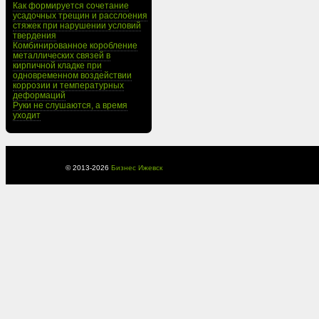
Как формируется сочетание
усадочных трещин и расслоения
стяжек при нарушении условий
твердения
Комбинированное коробление
металлических связей в
кирпичной кладке при
одновременном воздействии
коррозии и температурных
деформаций
Руки не слушаются, а время
уходит
© 2013-
2026
Бизнес Ижевск