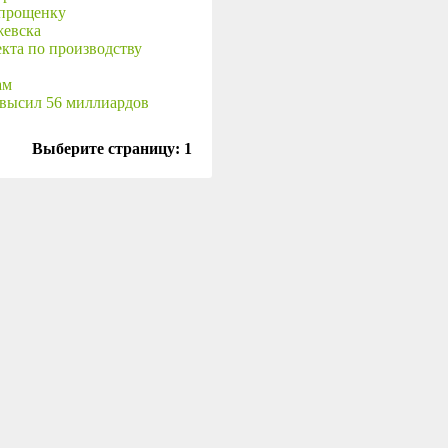
упрощенку
жевска
кта по производству
ам
евысил 56 миллиардов
Выберите страницу:
1