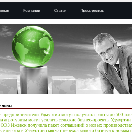
авная
Компании
Статьи
Пресс-релизы
елизы
 предприниматели Удмуртии могут получить гранты до 500 тыс
на агротуризм могут усилить сельские бизнес-проекты Удмуртии
 ОЭЗ Ижевск получила пакет соглашений о новых производства
ые льготы в Удмуртии смягчат переход малого бизнеса к новым 