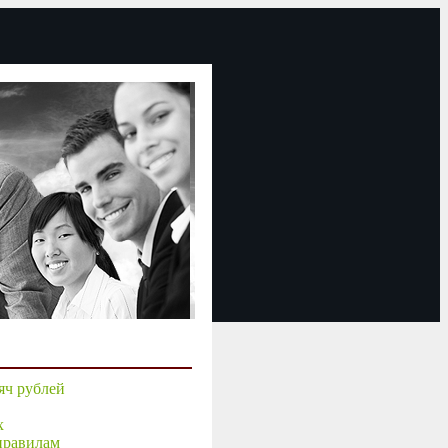
яч рублей
х
правилам