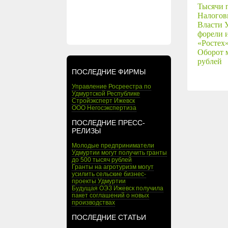
Тысячи 
Налогов
Власти 
форели 
«Ростех
Оборот 
рублей
ПОСЛЕДНИЕ ФИРМЫ
Управление Росреестра по
Удмуртской Республике
Стройэксперт Ижевск
ООО Негосэкспертиза
ПОСЛЕДНИЕ ПРЕСС-
РЕЛИЗЫ
Молодые предприниматели
Удмуртии могут получить гранты
до 500 тысяч рублей
Гранты на агротуризм могут
усилить сельские бизнес-
проекты Удмуртии
Будущая ОЭЗ Ижевск получила
пакет соглашений о новых
производствах
ПОСЛЕДНИЕ СТАТЬИ