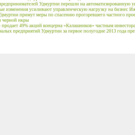
предпринимателей Удмуртии перешли на автоматизированную 
ые изменения усиливают управленческую нагрузку на бизнес И
Удмуртии примут меры по спасению прогоревшего частного прое
и черной икры
» продает 49% акций концерна «Калашников» частным инвестор
малых предприятий Удмуртии за первое полугодие 2013 года пр