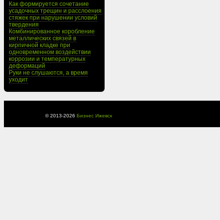
Как формируется сочетание
усадочных трещин и расслоения
стяжек при нарушении условий
твердения
Комбинированное коробление
металлических связей в
кирпичной кладке при
одновременном воздействии
коррозии и температурных
деформаций
Руки не слушаются, а время
уходит
© 2013-
2026
Бизнес Ижевск