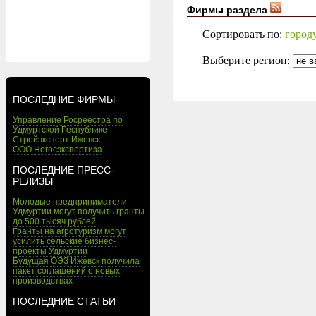
Фирмы раздела
Сортировать по:
город
Выберите регион:
ПОСЛЕДНИЕ ФИРМЫ
Управление Росреестра по
Удмуртской Республике
Стройэксперт Ижевск
ООО Негосэкспертиза
ПОСЛЕДНИЕ ПРЕСС-
РЕЛИЗЫ
Молодые предприниматели
Удмуртии могут получить гранты
до 500 тысяч рублей
Гранты на агротуризм могут
усилить сельские бизнес-
проекты Удмуртии
Будущая ОЭЗ Ижевск получила
пакет соглашений о новых
производствах
ПОСЛЕДНИЕ СТАТЬИ