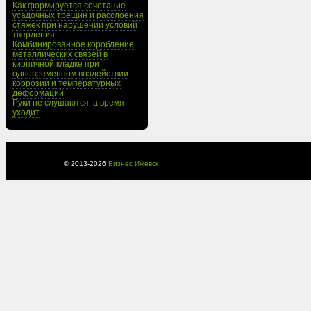
Как формируется сочетание
усадочных трещин и расслоения
стяжек при нарушении условий
твердения
Комбинированное коробление
металлических связей в
кирпичной кладке при
одновременном воздействии
коррозии и температурных
деформаций
Руки не слушаются, а время
уходит
© 2013-
2026
Бизнес Ижевск