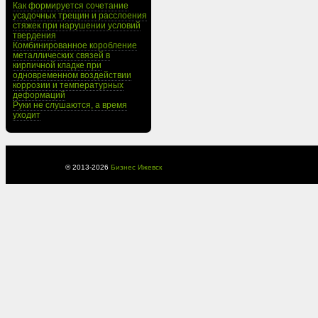
Как формируется сочетание
усадочных трещин и расслоения
стяжек при нарушении условий
твердения
Комбинированное коробление
металлических связей в
кирпичной кладке при
одновременном воздействии
коррозии и температурных
деформаций
Руки не слушаются, а время
уходит
© 2013-
2026
Бизнес Ижевск