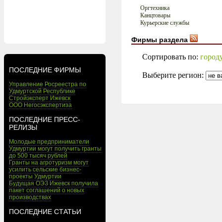
Оргтехника
Канцтовары
Курьерские службы
Фирмы раздела
Сортировать по:
город
ПОСЛЕДНИЕ ФИРМЫ
Выберите регион:
Управление Росреестра по
Удмуртской Республике
Стройэксперт Ижевск
ООО Негосэкспертиза
ПОСЛЕДНИЕ ПРЕСС-
РЕЛИЗЫ
Молодые предприниматели
Удмуртии могут получить гранты
до 500 тысяч рублей
Гранты на агротуризм могут
усилить сельские бизнес-
проекты Удмуртии
Будущая ОЭЗ Ижевск получила
пакет соглашений о новых
производствах
ПОСЛЕДНИЕ СТАТЬИ