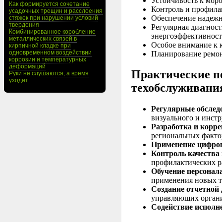
Устойчивость к мор
Как формируется сочетание
Контроль и профила
усадочных трещин и расслоения
Обеспечение надежн
стяжек при нарушении условий
твердения
Регулярная диагнос
Комбинированное коробление
энергоэффективност
металлических связей в
Особое внимание к 
кирпичной кладке при
одновременном воздействии
Планирование ремон
коррозии и температурных
деформаций
Практические п
Руки не слушаются, а время
уходит
техобслуживани
Регулярные обслед
визуального и инстр
Разработка и корр
региональных факто
Применение цифров
Контроль качества
профилактических р
Обучение персонал
применения новых т
Создание отчетной
управляющих орган
Содействие исполн