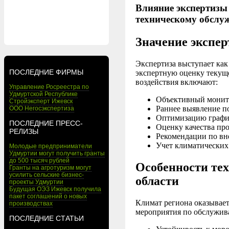
Влияние экспертизы
техническому обслу
Значение экспе
Экспертиза выступает как
ПОСЛЕДНИЕ ФИРМЫ
экспертную оценку текущ
воздействия включают:
Управление Росреестра по
Удмуртской Республике
Объективный монито
Стройэксперт Ижевск
Раннее выявление по
ООО Негосэкспертиза
Оптимизацию график
ПОСЛЕДНИЕ ПРЕСС-
Оценку качества пр
РЕЛИЗЫ
Рекомендации по вн
Учет климатических
Молодые предприниматели
Удмуртии могут получить гранты
до 500 тысяч рублей
Особенности те
Гранты на агротуризм могут
усилить сельские бизнес-
области
проекты Удмуртии
Будущая ОЭЗ Ижевск получила
пакет соглашений о новых
Климат региона оказывает
производствах
мероприятия по обслужив
ПОСЛЕДНИЕ СТАТЬИ