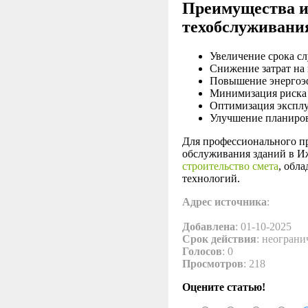
Преимущества и
техобслуживани
Увеличение срока с
Снижение затрат на
Повышение энергоэф
Минимизация риска 
Оптимизация эксплу
Улучшение планиров
Для профессионального п
обслуживания зданий в И
строительство смета
, обл
технологий.
Адрес источника
:
Добавлена
: 01-10-2025
Срок действия
: неограни
Голосов
: 0
Просмотров
: 218
Оцените статью!