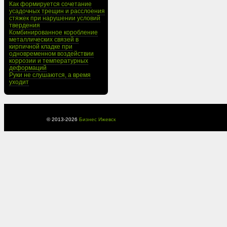
Как формируется сочетание
усадочных трещин и расслоения
стяжек при нарушении условий
твердения
Комбинированное коробление
металлических связей в
кирпичной кладке при
одновременном воздействии
коррозии и температурных
деформаций
Руки не слушаются, а время
уходит
© 2013-
2026
Бизнес Ижевск