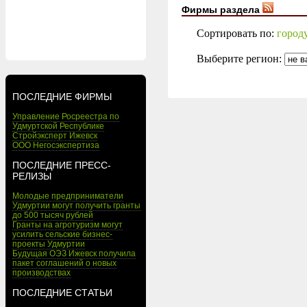
Фирмы раздела
Сортировать по:
город
Выберите регион:
ПОСЛЕДНИЕ ФИРМЫ
Управление Росреестра по
Удмуртской Республике
Стройэксперт Ижевск
ООО Негосэкспертиза
ПОСЛЕДНИЕ ПРЕСС-
РЕЛИЗЫ
Молодые предприниматели
Удмуртии могут получить гранты
до 500 тысяч рублей
Гранты на агротуризм могут
усилить сельские бизнес-
проекты Удмуртии
Будущая ОЭЗ Ижевск получила
пакет соглашений о новых
производствах
ПОСЛЕДНИЕ СТАТЬИ